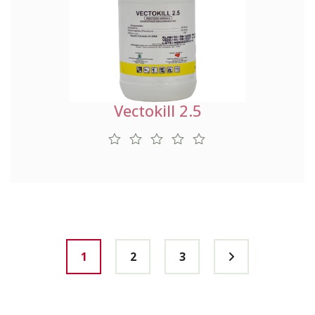
Vectokill 2.5
1
2
3