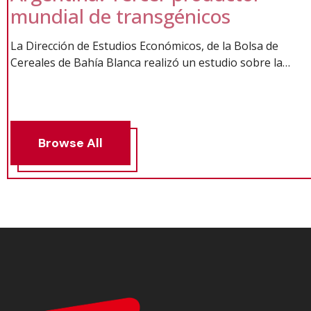
mundial de transgénicos
La Dirección de Estudios Económicos, de la Bolsa de
Cereales de Bahía Blanca realizó un estudio sobre la
importancia de la biotecnología en nuestro país y a
nivel mundial. Según el informe, «en el año 2013, más
de 18 millones de agricultores sembraron en todo el
mundo unas 175 millones…
Browse All